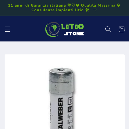
Vai
11 anni di Garanzia italiana 💚🤍❤️ Qualità Massima 💎
direttamente
Consulenza impianti litio 🛠️
ai contenuti
Carrell