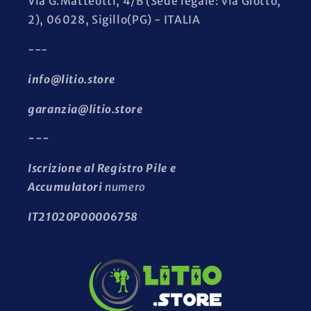
Via G.Matteotti, 4/B (Sede legale: via Giotto,
2), 06028, Sigillo(PG) - ITALIA
---
info@litio.store
garanzia@litio.store
---
Iscrizione al Registro Pile e
Accumulatori
numero
IT21020P00006758