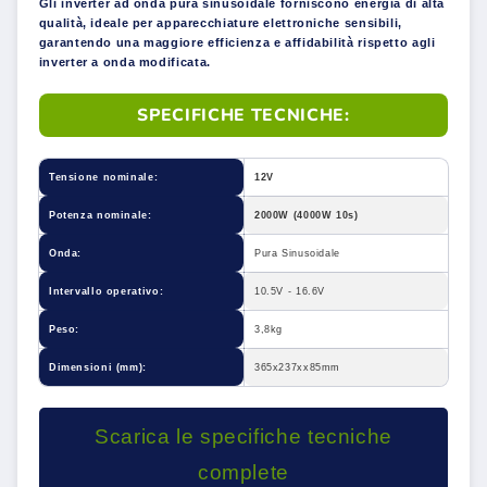
Gli inverter ad onda pura sinusoidale forniscono energia di alta
qualità, ideale per apparecchiature elettroniche sensibili,
garantendo una maggiore efficienza e affidabilità rispetto agli
inverter a onda modificata.
SPECIFICHE TECNICHE:
Tensione nominale:
12V
Potenza nominale:
2000W (4000W 10s)
Onda:
Pura Sinusoidale
Intervallo operativo:
10.5V - 16.6V
Peso:
3,8kg
Dimensioni (mm):
365x237xx85mm
Scarica le specifiche tecniche
complete