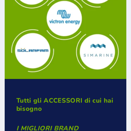
Tutti gli ACCESSORI di cui hai
bisogno
I MIGLIORI BRAND