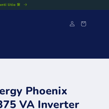
ti litio 🛠️
Accedi
Carrello
ttaci
Calcolatrice DC-DC charger
mborsi
nergy Phoenix
375 VA Inverter