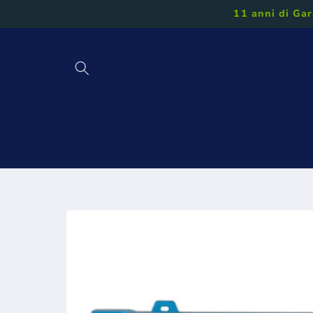
Vai
11 anni di Gar
direttamente
ai contenuti
Homepage
Tutti i Prodotti
App
Impo