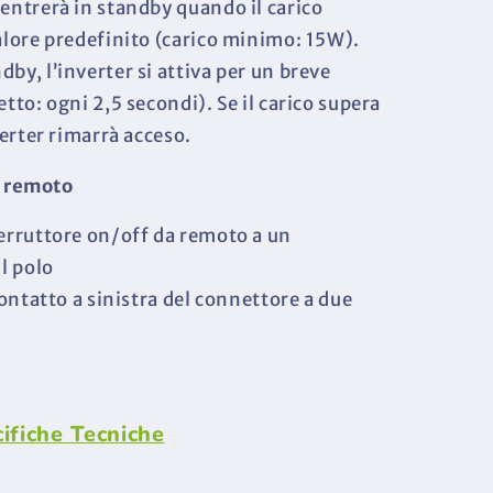
 entrerà in standby quando il carico
valore predefinito (carico minimo: 15W).
by, l’inverter si attiva per un breve
etto: ogni 2,5 secondi). Se il carico supera
verter rimarrà acceso.
 remoto
terruttore on/off da remoto a un
il polo
 contatto a sinistra del connettore a due
cifiche Tecniche