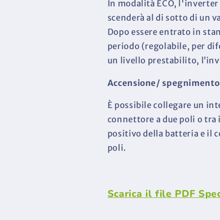
In modalità ECO, l'inverter
scenderà al di sotto di un 
Dopo essere entrato in stand
periodo (regolabile, per dif
un livello prestabilito, l’in
Accensione/ spegnimento
È possibile collegare un in
connettore a due poli o tra 
positivo della batteria e il
poli.
Scarica il file PDF Spe