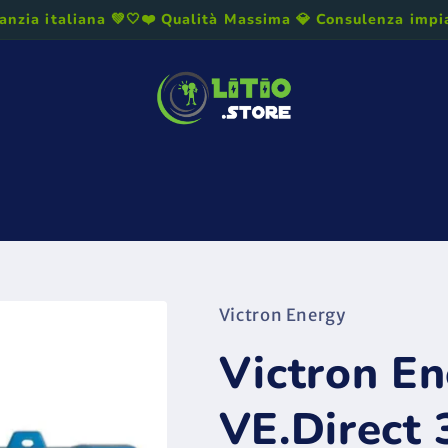
anzia italiana 💚🤍❤️ Qualità Massima 💎 Consulenza impian
licazioni
La banda del Litio
Blog
Chi siamo
Conta
stazioni Accessori
Termini e condizioni
Politica sui ri
Victron Energy
Victron E
VE.Direct 