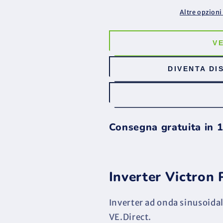
375
375
VA
VA
Altre opzion
Inverter
Inverter
12V
12V
24V
24V
V
DIVENTA DI
Consegna gratuita in 
Inverter Victron
Inverter ad onda sinusoida
VE.Direct.