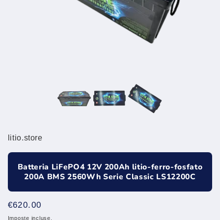
litio.store
Batteria LiFePO4 12V 200Ah litio-ferro-fosfato
200A BMS 2560Wh Serie Classic LS12200C
Prezzo
€620.00
di
Imposte incluse.