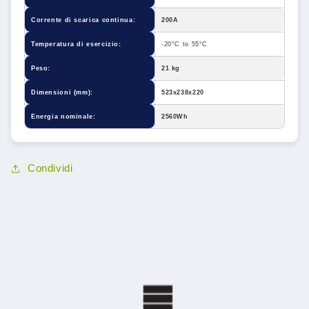
Corrente di scarica continua:
200A
Temperatura di esercizio:
-20°C to 55°C
Peso:
21 kg
Dimensioni (mm):
523x238x220
Energia nominale:
2560Wh
Condividi