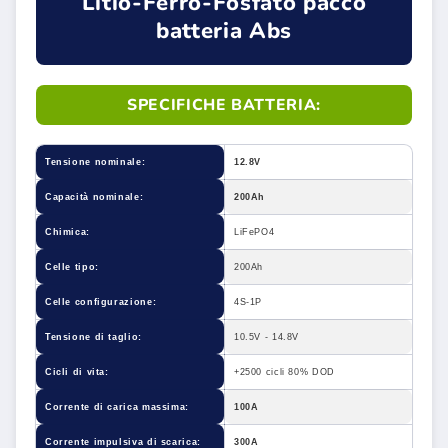
Litio-Ferro-Fosfato pacco
batteria Abs
SPECIFICHE BATTERIA:
Tensione nominale:
12.8V
Capacità nominale:
200Ah
Chimica:
LiFePO4
Celle tipo:
200Ah
Celle configurazione:
4S-1P
Tensione di taglio:
10.5V - 14.8V
Cicli di vita:
+2500 cicli 80% DOD
Corrente di carica massima:
100A
Corrente impulsiva di scarica:
300A