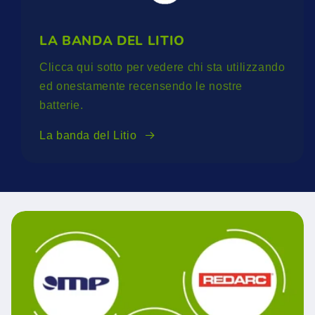
LA BANDA DEL LITIO
Clicca qui sotto per vedere chi sta utilizzando
ed onestamente recensendo le nostre
batterie.
La banda del Litio