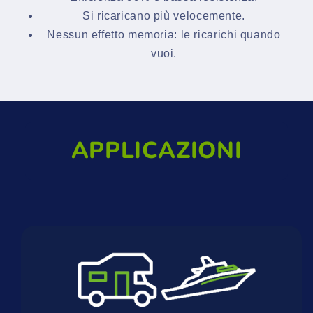
Si ricaricano più velocemente.
Nessun effetto memoria: le ricarichi quando
vuoi.
APPLICAZIONI