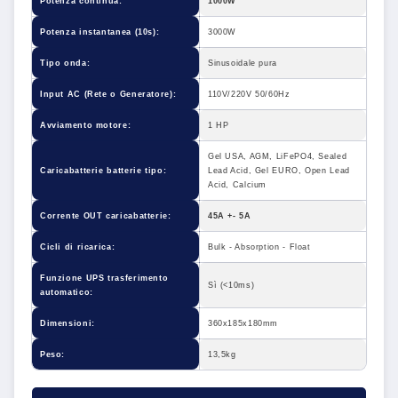
Potenza continua:
1000W
Potenza instantanea (10s):
3000W
Tipo onda:
Sinusoidale pura
Input AC (Rete o Generatore):
110V/220V 50/60Hz
Avviamento motore:
1 HP
Gel USA, AGM, LiFePO4, Sealed
Caricabatterie batterie tipo:
Lead Acid, Gel EURO, Open Lead
Acid, Calcium
Corrente OUT caricabatterie:
45A +- 5A
Cicli di ricarica:
Bulk - Absorption - Float
Funzione UPS trasferimento
Sì (<10ms)
automatico:
Dimensioni:
360x185x180mm
Peso:
13,5kg