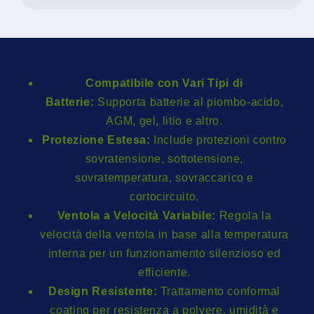
Compatibile con Vari Tipi di
Batterie:
Supporta batterie al piombo-acido,
AGM, gel, litio e altro.
Protezione Estesa:
Include protezioni contro
sovratensione, sottotensione,
sovratemperatura, sovraccarico e
cortocircuito.
Ventola a Velocità Variabile:
Regola la
velocità della ventola in base alla temperatura
interna per un funzionamento silenzioso ed
efficiente.
Design Resistente:
Trattamento conformal
coating per resistenza a polvere, umidità e