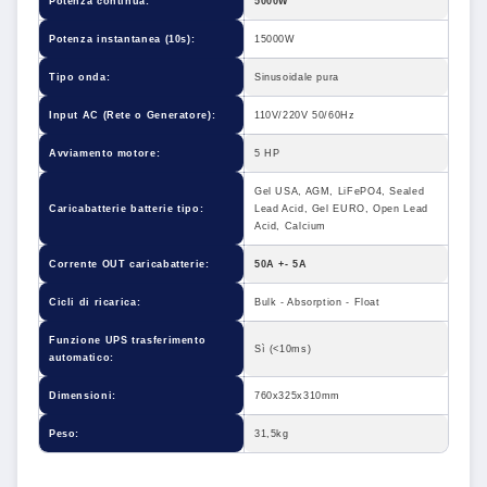
Potenza continua:
5000W
Potenza instantanea (10s):
15000W
Tipo onda:
Sinusoidale pura
Input AC (Rete o Generatore):
110V/220V 50/60Hz
Avviamento motore:
5 HP
Gel USA, AGM, LiFePO4, Sealed
Caricabatterie batterie tipo:
Lead Acid, Gel EURO, Open Lead
Acid, Calcium
Corrente OUT caricabatterie:
50A +- 5A
Cicli di ricarica:
Bulk - Absorption - Float
Funzione UPS trasferimento
Sì (<10ms)
automatico:
Dimensioni:
760x325x310mm
Peso:
31,5kg