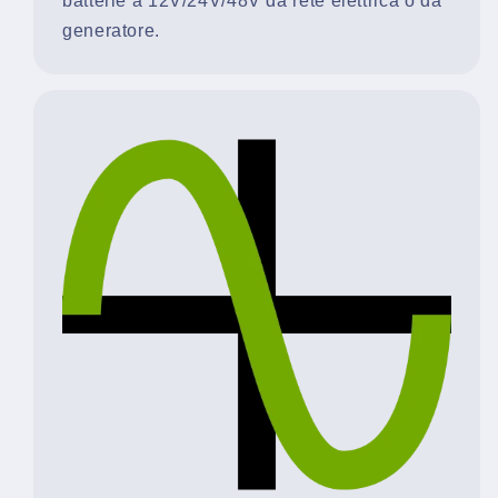
batterie a 12V/24V/48V da rete elettrica o da
generatore.