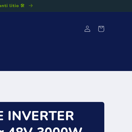
ti litio 🛠️
Accedi
Carrello
atrice DC-DC charger
Impostazioni Accessori
E INVERTER