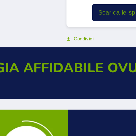
Scarica le s
Condividi
GIA AFFIDABILE OV