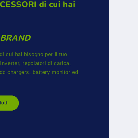
CCESSORI di cui hai
I BRAND
di cui hai bisogno per il tuo
Inverter, regolatori di carica,
c-dc chargers, battery monitor ed
dotti