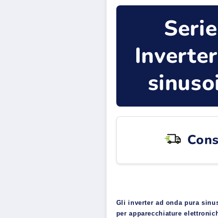
Seri
Inverte
sinus
Cons
Gli inverter ad onda pura sinus
per apparecchiature elettronic