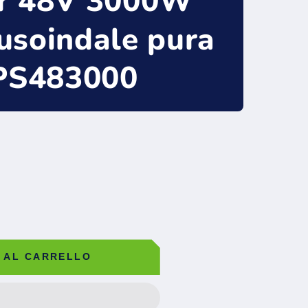
er 48V 3000W
usoindale pura
PS483000
 AL CARRELLO