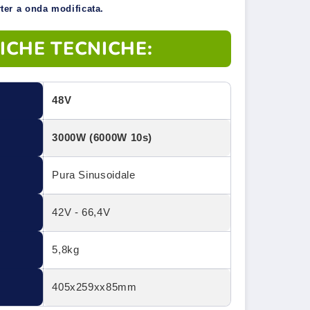
erter a onda modificata.
ICHE TECNICHE:
48V
3000W (6000W 10s)
Pura Sinusoidale
42V - 66,4V
5,8kg
405x259xx85mm