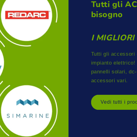
Tutti gli A
bisogno
I MIGLIOR
Tutti gli accessori 
impianto elettrico! 
pannelli solari, d
accessori vari.
Vedi tutti i pro