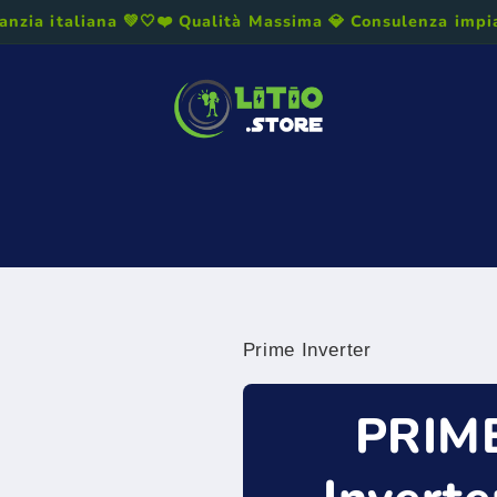
anzia italiana 💚🤍❤️ Qualità Massima 💎 Consulenza impian
La banda del Litio
Blog
Chi siamo
Contattaci
Calcol
Termini e condizioni
Politica sui rimborsi
Prime Inverter
PRIM